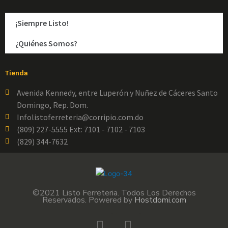
¡Siempre Listo!
¿Quiénes Somos?
Tienda
Avenida Kennedy, entre Luperón y Nuñez de Cáceres Santo
Domingo, Rep. Dom.
Infolistoferreteria@corripio.com.do
(809) 227-5555 Ext: 7101 - 7102 - 7103
(829) 344-7632
©2021 Listo Ferreteria. Todos Los Derechos
Reservados. Powered by
Hostdomi.com